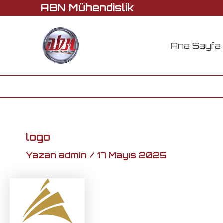
Ara
İçeriğe
ABN Mühendislik
atla
Ana Sayfa
logo
Yazan
admin
/
17 Mayıs 2025