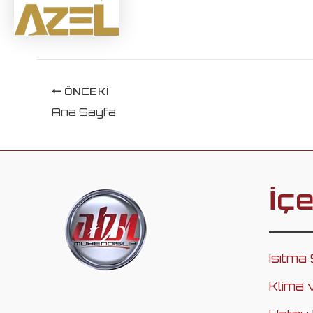
ÖNCEKI
Ana Sayfa
İçe
Isıtma 
Klima 